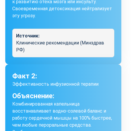
к развитию отека мозга или инсульту.
Своевременная детоксикация нейтрализует
эту угрозу.
Источник:
Клинические рекомендации (Минздрав
РФ)
Факт 2:
Эффективность инфузионной терапии
Объяснение:
Комбинированная капельница
восстанавливает водно-солевой баланс и
работу сердечной мышцы на 100% быстрее,
чем любые пероральные средства.