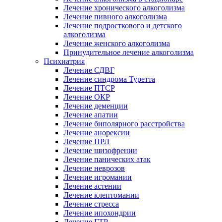
Лечение хронического алкоголизма
Лечение пивного алкоголизма
Лечение подросткового и детского
алкоголизма
Лечение женского алкоголизма
Принудительное лечение алкоголизма
Психиатрия
Лечение СДВГ
Лечение синдрома Туретта
Лечение ПТСР
Лечение ОКР
Лечение деменции
Лечение апатии
Лечение биполярного расстройства
Лечение анорексии
Лечение ПРЛ
Лечение шизофрении
Лечение панических атак
Лечение неврозов
Лечение игромании
Лечение астении
Лечение клептомании
Лечение стресса
Лечение ипохондрии
Лечение ГТР