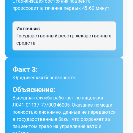
Стабилизация состояния пациента
происходит в течение первых 45-60 минут.
Источник:
Государственный реестр лекарственных
средств
Факт 3:
Юридическая безопасность
Объяснение:
Выездная служба работает по лицензии
Л041-01137-77/00346005. Оказание помощи
полностью анонимно: данные не передаются
в государственные базы, что сохраняет за
пациентом право на управление авто и