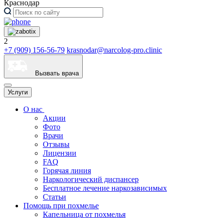
Краснодар
2
+7 (909) 156-56-79
krasnodar@narcolog-pro.clinic
Вызвать врача
Услуги
О нас
Акции
Фото
Врачи
Отзывы
Лицензии
FAQ
Горячая линия
Наркологический диспансер
Бесплатное лечение наркозависимых
Статьи
Помощь при похмелье
Капельница от похмелья