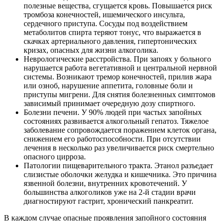
полезные вещества, сгущается кровь. Повышается риск
тромбоза конечностей, ишемического инсульта,
сердечного приступа. Сосуды под воздействием
метаболитов спирта теряют тонус, что выражается в
скачках артериального давления, гипертонических
кризах, опасных для жизни алкоголика.
Неврологические расстройства. При запоях у больного
нарушается работа вегетативной и центральной нервной
системы. Возникают тремор конечностей, прилив жара
или озноб, нарушение аппетита, головные боли и
приступы мигрени. Для снятия болезненных симптомов
зависимый принимает очередную дозу спиртного.
Болезни печени. У 90% людей при частых запойных
состояниях развивается алкогольный гепатоз. Тяжелое
заболевание сопровождается поражением клеток органа,
снижением его работоспособности. При отсутствии
лечения в несколько раз увеличивается риск смертельно
опасного цирроза.
Патологии пищеварительного тракта. Этанол разъедает
слизистые оболочки желудка и кишечника. Это причина
язвенной болезни, внутренних кровотечений. У
большинства алкоголиков уже на 2-й стадии врачи
диагностируют гастрит, хронический панкреатит.
В каждом случае опасные проявления запойного состояния