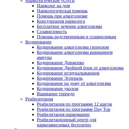
Наркологические услуги
Нарколог на дом
Наркологическая помощь
Помощь при алкоголизме
Консультация нарколога
Бесплатное лечение алкоголизма
Созависимость
Помощь родственникам и созависимым
Кодирование
Кодирование алкоголизма гипнозом
Кодирование алкоголизма вшиванием
ампулы
Кодирование Довженко
Кодирование Двойной блок от алкоголизма
Кодирование иглоукалыванием
Кодирование Эспераль
Кодирование на дому от алкоголизма
Кодирование уколом
Вшивание торпедо
Реабилитация
Реабилитация по программе 12 шагов
Реабилитация по программе Day Top
Реабилитация наркомании
Реабилитационный центр для
наркозависимых бесплатно