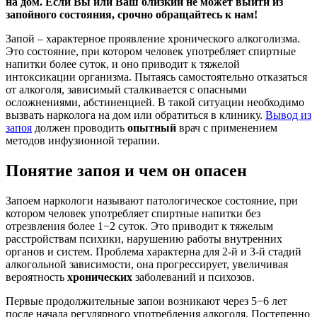
на дом. Если Вы или Ваш близкий не может выйти из
запойного состояния, срочно обращайтесь к нам!
Запой – характерное проявление хронического алкоголизма.
Это состояние, при котором человек употребляет спиртные
напитки более суток, и оно приводит к тяжелой
интоксикации организма. Пытаясь самостоятельно отказаться
от алкоголя, зависимый сталкивается с опасными
осложнениями, абстиненцией. В такой ситуации необходимо
вызвать нарколога на дом или обратиться в клинику.
Вывод из
запоя
должен проводить
опытный
врач с применением
методов инфузионной терапии.
Понятие запоя и чем он опасен
Запоем наркологи называют патологическое состояние, при
котором человек употребляет спиртные напитки без
отрезвления более 1−2 суток. Это приводит к тяжелым
расстройствам психики, нарушению работы внутренних
органов и систем. Проблема характерна для 2-й и 3-й стадий
алкогольной зависимости, она прогрессирует, увеличивая
вероятность
хронических
заболеваний и психозов.
Первые продолжительные запои возникают через 5−6 лет
после начала регулярного употребления алкоголя. Постепенно