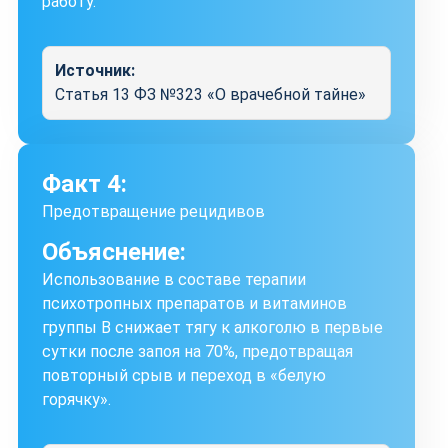
работу.
Источник:
Статья 13 ФЗ №323 «О врачебной тайне»
Факт 4:
Предотвращение рецидивов
Объяснение:
Использование в составе терапии
психотропных препаратов и витаминов
группы B снижает тягу к алкоголю в первые
сутки после запоя на 70%, предотвращая
повторный срыв и переход в «белую
горячку».