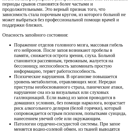
периоды срывов становятся более частыми и
продолжительными. Это верный признак того, что
зависимость стала порочным кругом, из которого больной не
может выбраться без профессиональной помощи врачей и
поддержки близких.
Опасность запойного состояния:
Поражение отделов головного мозга, массовая гибель
его нейронов. После запоя возникают пробелы в
памяти, снижается острота зрения, слуха. Больной
становится рассеянным, тревожным, жалуется на
бессонницу, неспособность запоминать простую
информацию, теряет работоспособность.
Психические нарушения. В организме повышается
уровень метаболитов, отравляющих мозг. Нередки
приступы необоснованного страха, панические атаки,
нарушение сна из-за визуальных или слуховых
галлюцинаций. Если вывод из запоя проводится в
домашних условиях, без помощи нарколога, возрастает
риск алкогольного делирия (белой горячки), который
сопровождается острым психозом, попытками суицида,
нанесением увечий себе или окружающим.
Патологии сердечно-сосудистой системы. При запое
меняется водно-солевой обмен, из тканей выводятся