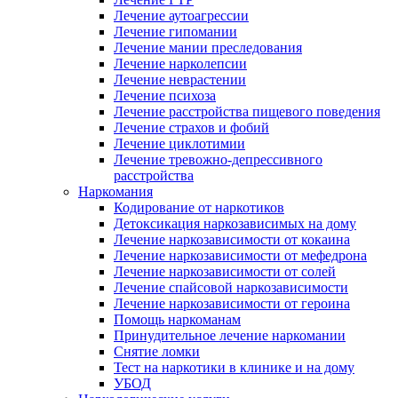
Лечение аутоагрессии
Лечение гипомании
Лечение мании преследования
Лечение нарколепсии
Лечение неврастении
Лечение психоза
Лечение расстройства пищевого поведения
Лечение страхов и фобий
Лечение циклотимии
Лечение тревожно-депрессивного
расстройства
Наркомания
Кодирование от наркотиков
Детоксикация наркозависимых на дому
Лечение наркозависимости от кокаина
Лечение наркозависимости от мефедрона
Лечение наркозависимости от солей
Лечение спайсовой наркозависимости
Лечение наркозависимости от героина
Помощь наркоманам
Принудительное лечение наркомании
Снятие ломки
Тест на наркотики в клинике и на дому
УБОД