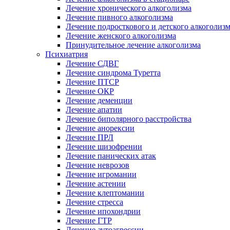
Лечение хронического алкоголизма
Лечение пивного алкоголизма
Лечение подросткового и детского алкоголиз
Лечение женского алкоголизма
Принудительное лечение алкоголизма
Психиатрия
Лечение СДВГ
Лечение синдрома Туретта
Лечение ПТСР
Лечение ОКР
Лечение деменции
Лечение апатии
Лечение биполярного расстройства
Лечение анорексии
Лечение ПРЛ
Лечение шизофрении
Лечение панических атак
Лечение неврозов
Лечение игромании
Лечение астении
Лечение клептомании
Лечение стресса
Лечение ипохондрии
Лечение ГТР
Лечение аутоагрессии