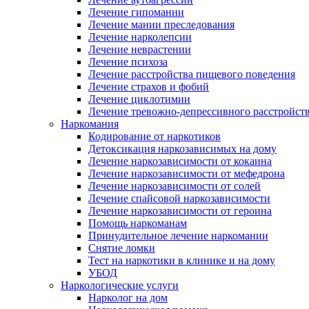
Лечение гипомании
Лечение мании преследования
Лечение нарколепсии
Лечение неврастении
Лечение психоза
Лечение расстройства пищевого поведения
Лечение страхов и фобий
Лечение циклотимии
Лечение тревожно-депрессивного расстройст
Наркомания
Кодирование от наркотиков
Детоксикация наркозависимых на дому
Лечение наркозависимости от кокаина
Лечение наркозависимости от мефедрона
Лечение наркозависимости от солей
Лечение спайсовой наркозависимости
Лечение наркозависимости от героина
Помощь наркоманам
Принудительное лечение наркомании
Снятие ломки
Тест на наркотики в клинике и на дому
УБОД
Наркологические услуги
Нарколог на дом