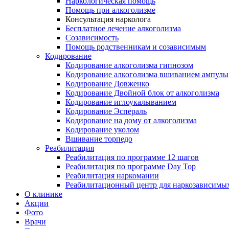
Наркологическая помощь
Помощь при алкоголизме
Консультация нарколога
Бесплатное лечение алкоголизма
Созависимость
Помощь родственникам и созависимым
Кодирование
Кодирование алкоголизма гипнозом
Кодирование алкоголизма вшиванием ампулы
Кодирование Довженко
Кодирование Двойной блок от алкоголизма
Кодирование иглоукалыванием
Кодирование Эспераль
Кодирование на дому от алкоголизма
Кодирование уколом
Вшивание торпедо
Реабилитация
Реабилитация по программе 12 шагов
Реабилитация по программе Day Top
Реабилитация наркомании
Реабилитационный центр для наркозависимых
О клинике
Акции
Фото
Врачи