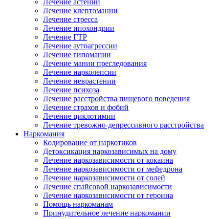
Лечение астении
Лечение клептомании
Лечение стресса
Лечение ипохондрии
Лечение ГТР
Лечение аутоагрессии
Лечение гипомании
Лечение мании преследования
Лечение нарколепсии
Лечение неврастении
Лечение психоза
Лечение расстройства пищевого поведения
Лечение страхов и фобий
Лечение циклотимии
Лечение тревожно-депрессивного расстройства
Наркомания
Кодирование от наркотиков
Детоксикация наркозависимых на дому
Лечение наркозависимости от кокаина
Лечение наркозависимости от мефедрона
Лечение наркозависимости от солей
Лечение спайсовой наркозависимости
Лечение наркозависимости от героина
Помощь наркоманам
Принудительное лечение наркомании