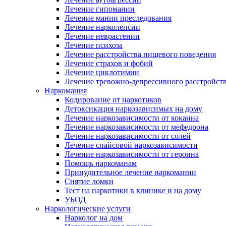
Лечение гипомании
Лечение мании преследования
Лечение нарколепсии
Лечение неврастении
Лечение психоза
Лечение расстройства пищевого поведения
Лечение страхов и фобий
Лечение циклотимии
Лечение тревожно-депрессивного расстройст
Наркомания
Кодирование от наркотиков
Детоксикация наркозависимых на дому
Лечение наркозависимости от кокаина
Лечение наркозависимости от мефедрона
Лечение наркозависимости от солей
Лечение спайсовой наркозависимости
Лечение наркозависимости от героина
Помощь наркоманам
Принудительное лечение наркомании
Снятие ломки
Тест на наркотики в клинике и на дому
УБОД
Наркологические услуги
Нарколог на дом