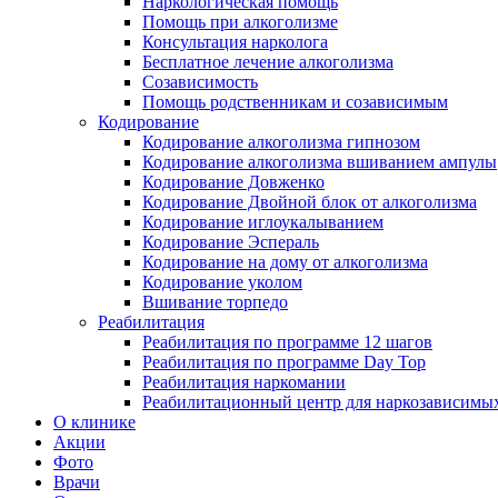
Наркологическая помощь
Помощь при алкоголизме
Консультация нарколога
Бесплатное лечение алкоголизма
Созависимость
Помощь родственникам и созависимым
Кодирование
Кодирование алкоголизма гипнозом
Кодирование алкоголизма вшиванием ампулы
Кодирование Довженко
Кодирование Двойной блок от алкоголизма
Кодирование иглоукалыванием
Кодирование Эспераль
Кодирование на дому от алкоголизма
Кодирование уколом
Вшивание торпедо
Реабилитация
Реабилитация по программе 12 шагов
Реабилитация по программе Day Top
Реабилитация наркомании
Реабилитационный центр для наркозависимых
О клинике
Акции
Фото
Врачи