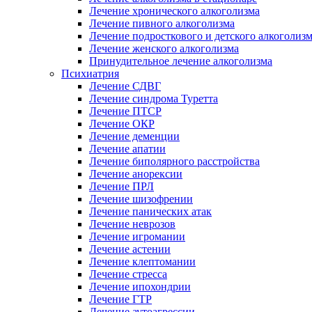
Лечение хронического алкоголизма
Лечение пивного алкоголизма
Лечение подросткового и детского алкоголиз
Лечение женского алкоголизма
Принудительное лечение алкоголизма
Психиатрия
Лечение СДВГ
Лечение синдрома Туретта
Лечение ПТСР
Лечение ОКР
Лечение деменции
Лечение апатии
Лечение биполярного расстройства
Лечение анорексии
Лечение ПРЛ
Лечение шизофрении
Лечение панических атак
Лечение неврозов
Лечение игромании
Лечение астении
Лечение клептомании
Лечение стресса
Лечение ипохондрии
Лечение ГТР
Лечение аутоагрессии