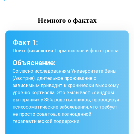
Немного
о фактах
Факт 1:
Психофизиология: Гормональный фон стресса
Объяснение:
Согласно исследованиям Университета Вены
(Австрия), длительное проживание с
зависимым приводит к хронически высокому
уровню кортизола. Это вызывает «синдром
выгорания» у 85% родственников, провоцируя
психосоматические заболевания, что требует
не просто советов, а полноценной
терапевтической поддержки.