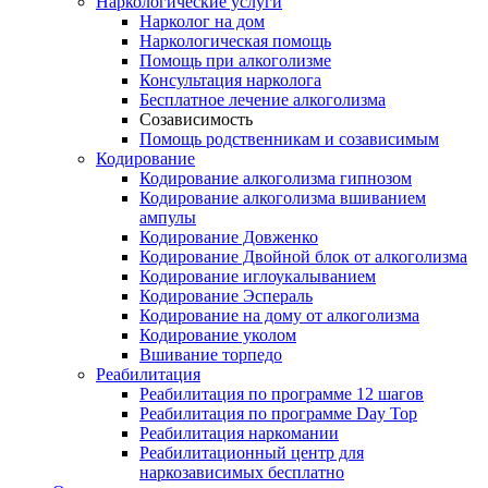
Наркологические услуги
Нарколог на дом
Наркологическая помощь
Помощь при алкоголизме
Консультация нарколога
Бесплатное лечение алкоголизма
Созависимость
Помощь родственникам и созависимым
Кодирование
Кодирование алкоголизма гипнозом
Кодирование алкоголизма вшиванием
ампулы
Кодирование Довженко
Кодирование Двойной блок от алкоголизма
Кодирование иглоукалыванием
Кодирование Эспераль
Кодирование на дому от алкоголизма
Кодирование уколом
Вшивание торпедо
Реабилитация
Реабилитация по программе 12 шагов
Реабилитация по программе Day Top
Реабилитация наркомании
Реабилитационный центр для
наркозависимых бесплатно