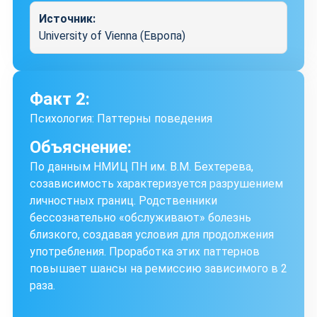
Источник:
University of Vienna (Европа)
Факт 2:
Психология: Паттерны поведения
Объяснение:
По данным НМИЦ ПН им. В.М. Бехтерева,
созависимость характеризуется разрушением
личностных границ. Родственники
бессознательно «обслуживают» болезнь
близкого, создавая условия для продолжения
употребления. Проработка этих паттернов
повышает шансы на ремиссию зависимого в 2
раза.