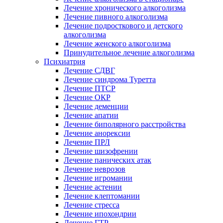
Лечение хронического алкоголизма
Лечение пивного алкоголизма
Лечение подросткового и детского
алкоголизма
Лечение женского алкоголизма
Принудительное лечение алкоголизма
Психиатрия
Лечение СДВГ
Лечение синдрома Туретта
Лечение ПТСР
Лечение ОКР
Лечение деменции
Лечение апатии
Лечение биполярного расстройства
Лечение анорексии
Лечение ПРЛ
Лечение шизофрении
Лечение панических атак
Лечение неврозов
Лечение игромании
Лечение астении
Лечение клептомании
Лечение стресса
Лечение ипохондрии
Лечение ГТР