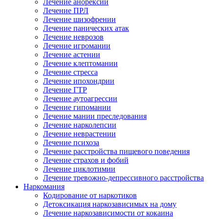
Лечение анорексии
Лечение ПРЛ
Лечение шизофрении
Лечение панических атак
Лечение неврозов
Лечение игромании
Лечение астении
Лечение клептомании
Лечение стресса
Лечение ипохондрии
Лечение ГТР
Лечение аутоагрессии
Лечение гипомании
Лечение мании преследования
Лечение нарколепсии
Лечение неврастении
Лечение психоза
Лечение расстройства пищевого поведения
Лечение страхов и фобий
Лечение циклотимии
Лечение тревожно-депрессивного расстройства
Наркомания
Кодирование от наркотиков
Детоксикация наркозависимых на дому
Лечение наркозависимости от кокаина