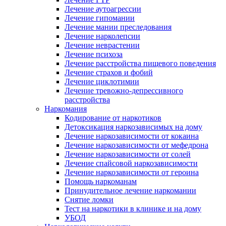
Лечение аутоагрессии
Лечение гипомании
Лечение мании преследования
Лечение нарколепсии
Лечение неврастении
Лечение психоза
Лечение расстройства пищевого поведения
Лечение страхов и фобий
Лечение циклотимии
Лечение тревожно-депрессивного
расстройства
Наркомания
Кодирование от наркотиков
Детоксикация наркозависимых на дому
Лечение наркозависимости от кокаина
Лечение наркозависимости от мефедрона
Лечение наркозависимости от солей
Лечение спайсовой наркозависимости
Лечение наркозависимости от героина
Помощь наркоманам
Принудительное лечение наркомании
Снятие ломки
Тест на наркотики в клинике и на дому
УБОД