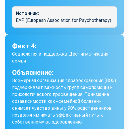
Источник:
EAP (European Association for Psychotherapy)
Факт 4:
Социология и поддержка: Дестигматизация
семьи
Объяснение:
Всемирная организация здравоохранения (ВОЗ)
подчеркивает важность групп самопомощи и
психологического просвещения. Понимание
созависимости как «семейной болезни»
снимает чувство вины у 90% родственников,
позволяя им начать эффективный путь к
собственному выздоровлению.