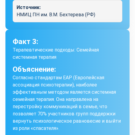
Источник:
НМИЦ ПН им. В.М. Бехтерева (РФ)
Факт 3:
Терапевтические подходы: Семейная
системная терапия
Объяснение:
Согласно стандартам EAP (Европейская
ассоциация психотерапии), наиболее
эффективным методом является системная
семейная терапия. Она направлена на
перестройку коммуникаций в семье, что
позволяет 70% участников групп поддержки
вернуть психологическое равновесие и выйти
из роли «спасателя».