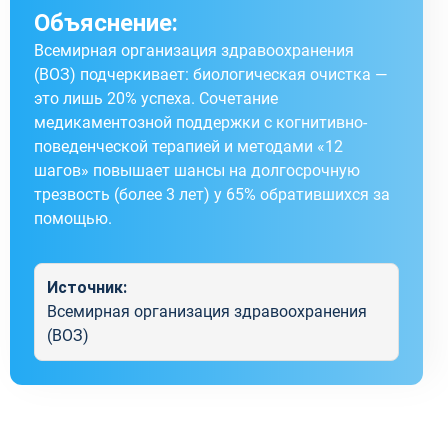
Объяснение:
Всемирная организация здравоохранения
(ВОЗ) подчеркивает: биологическая очистка —
это лишь 20% успеха. Сочетание
медикаментозной поддержки с когнитивно-
поведенческой терапией и методами «12
шагов» повышает шансы на долгосрочную
трезвость (более 3 лет) у 65% обратившихся за
помощью.
Источник:
Всемирная организация здравоохранения
(ВОЗ)