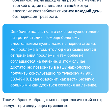
обязанностей, не выходит на работу. Именно на
третьей стадии начинается
запой
, когда
алкоголик употребляет спиртное
каждый день
без периодов трезвости.
Ошибочно полагать, что лечение нужно только
на третий стадии. Помощь больному
алкоголизмом нужна даже на первой стадии.
Но проблема в том, что
люди отказываются
от признания проблемы и тем более не
соглашаются на лечение. В этом случае
достаточно позвонить в нашу наркологию,
получить консультацию по телефону +7 995
333-49-10. Врач объяснит, как вести беседу с
больным и как добиться согласия на лечение.
Таким образом обращаться в наркологический центр
следует при следующих
признаках
: