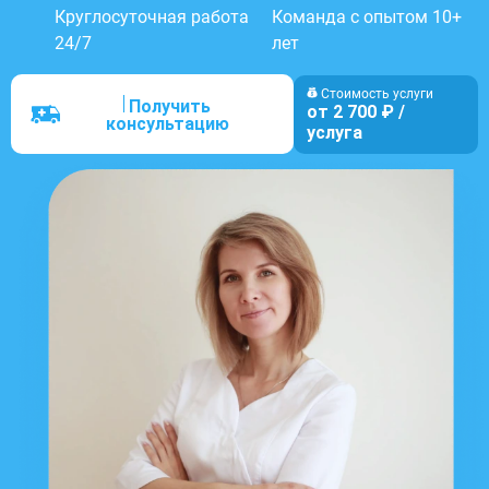
Круглосуточная работа
Команда с опытом 10+
24/7
лет
Стоимость услуги
Получить
от 2 700 ₽ /
консультацию
услуга