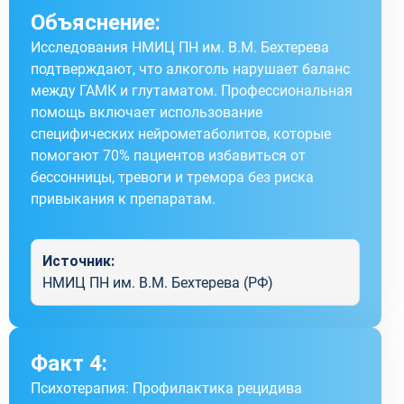
Объяснение:
Исследования НМИЦ ПН им. В.М. Бехтерева
подтверждают, что алкоголь нарушает баланс
между ГАМК и глутаматом. Профессиональная
помощь включает использование
специфических нейрометаболитов, которые
помогают 70% пациентов избавиться от
бессонницы, тревоги и тремора без риска
привыкания к препаратам.
Источник:
НМИЦ ПН им. В.М. Бехтерева (РФ)
Факт 4:
Психотерапия: Профилактика рецидива