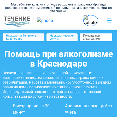
Мы работаем круглосуточно, в выходные и праздники бригады
работают в усиленном режиме. В праздничные дни количество бригад
увеличено.
Наркология Течение в
Наркологические
Помощь при
Краснодаре
услуги
алкоголизме
Помощь при алкоголизме
в Краснодаре
Экспертная помощь при алкогольной зависимости:
диагностика, вывод из запоя, лечение, поддержка семьи и
реабилитация. Работаем анонимно, круглосуточно, с выездом
врача на дом и возможностью стационарного лечения.
Индивидуальный подход к каждой ситуации — от первой
консультации до устойчивой трезвости.
Выезд врача за 30
Анонимная помощь без
минут
учёта