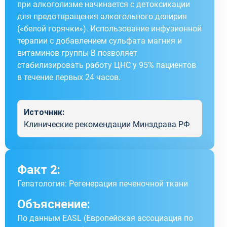
при алкоголизме начинается с детоксикации
для предотвращения алкогольного делирия
(«белой горячки»). Использование инфузионной
терапии с добавлением сульфата магния и
витаминов группы B позволяет
стабилизировать работу ЦНС у 95% пациентов
в течение первых 24 часов.
Источник:
Клинические рекомендации Минздрава РФ
Факт 2:
Гепатология: Регенерация печеночной ткани
Объяснение:
По данным EASL (Европейская ассоциация по