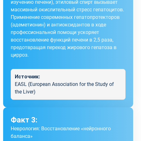
изучению печени), этиловый спирт вызывает
массивный окислительный стресс гепатоцитов.
Применение современных гепатопротекторов
(адеметионин) и антиоксидантов в ходе
профессиональной помощи ускоряет
восстановление функций печени в 2,5 раза,
предотвращая переход жирового гепатоза в
цирроз.
Источник:
EASL (European Association for the Study of
the Liver)
Факт 3:
Неврология: Восстановление «нейронного
баланса»