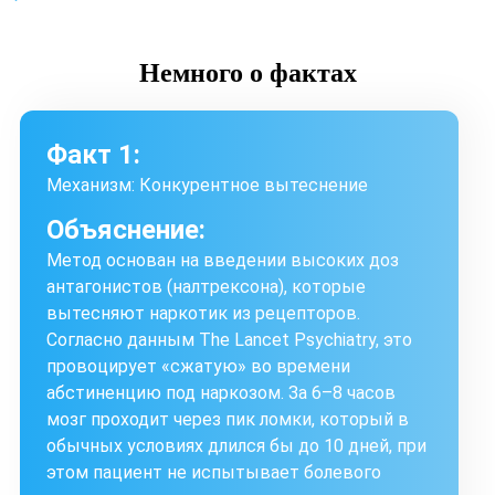
Немного
о фактах
Факт 1:
Механизм: Конкурентное вытеснение
Объяснение:
Метод основан на введении высоких доз
антагонистов (налтрексона), которые
вытесняют наркотик из рецепторов.
Согласно данным The Lancet Psychiatry, это
провоцирует «сжатую» во времени
абстиненцию под наркозом. За 6–8 часов
мозг проходит через пик ломки, который в
обычных условиях длился бы до 10 дней, при
этом пациент не испытывает болевого