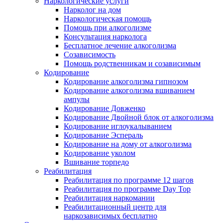
Наркологические услуги
Нарколог на дом
Наркологическая помощь
Помощь при алкоголизме
Консультация нарколога
Бесплатное лечение алкоголизма
Созависимость
Помощь родственникам и созависимым
Кодирование
Кодирование алкоголизма гипнозом
Кодирование алкоголизма вшиванием
ампулы
Кодирование Довженко
Кодирование Двойной блок от алкоголизма
Кодирование иглоукалыванием
Кодирование Эспераль
Кодирование на дому от алкоголизма
Кодирование уколом
Вшивание торпедо
Реабилитация
Реабилитация по программе 12 шагов
Реабилитация по программе Day Top
Реабилитация наркомании
Реабилитационный центр для
наркозависимых бесплатно