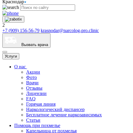
Краснодар
2
+7 (909) 156-56-79
krasnodar@narcolog-pro.clinic
Вызвать врача
Услуги
О нас
Акции
Фото
Врачи
Отзывы
Лицензии
FAQ
Горячая линия
Наркологический диспансер
Бесплатное лечение наркозависимых
Статьи
Помощь при похмелье
Капельница от похмелья