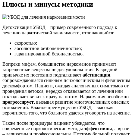
Плюсы и
минусы методики
Детоксикация УБОД – пример современного подхода к
лечению наркотической зависимости, отличающийся:
скоростью;
абсолютной безболезненностью;
гарантированной безопасностью.
Вопреки мифам, большинство наркоманов принимают
запрещенные вещества не для удовольствия. К вредной
привычке их постоянно подталкивает
абстиненция
,
сопровождающаяся сильным психологическим и физическим
дискомфортом. Пациент, ожидая аналогичных симптомов от
проведения детокса, нередко отказывается от лечения или
откладывает визит к врачу на потом. Наркомания неизбежно
прогрессирует
, вызывая развитие многочисленных опасных
осложнений. Важное преимущество УБОД – высокая
вероятность того, что больного удастся уговорить на лечение.
Также после процедуры пациент убеждается, что
современные наркологические методы
эффективны
, а врачи
– деликатны и профессиональны. Поэтому больной получает