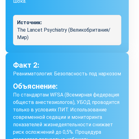
шока.
Источник:
The Lancet Psychiatry (Великобритания/
Мир)
Факт 2:
Реаниматология: Безопасность под наркозом
Объяснение:
По стандартам WFSA (Всемирная федерация
обществ анестезиологов), УБОД проводится
только в условиях ПИТ. Использование
современной седации и мониторинга
показателей жизнедеятельности снижает
риск осложнений до 0,5%. Процедура