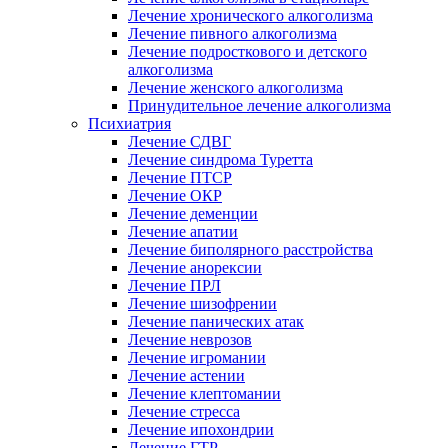
Лечение хронического алкоголизма
Лечение пивного алкоголизма
Лечение подросткового и детского
алкоголизма
Лечение женского алкоголизма
Принудительное лечение алкоголизма
Психиатрия
Лечение СДВГ
Лечение синдрома Туретта
Лечение ПТСР
Лечение ОКР
Лечение деменции
Лечение апатии
Лечение биполярного расстройства
Лечение анорексии
Лечение ПРЛ
Лечение шизофрении
Лечение панических атак
Лечение неврозов
Лечение игромании
Лечение астении
Лечение клептомании
Лечение стресса
Лечение ипохондрии
Лечение ГТР