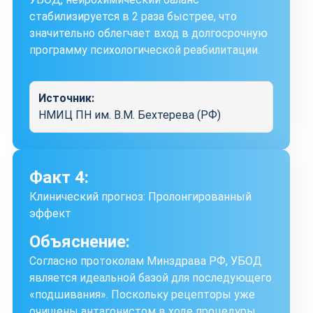
стабилизируется в 2 раза быстрее, что
значительно облегчает вход в долгосрочную
программу психологической реабилитации.
Источник:
НМИЦ ПН им. В.М. Бехтерева (РФ)
Факт 4:
Клинический прогноз: Пролонгированный
эффект
Объяснение:
Согласно протоколам Минздрава РФ, УБОД
является идеальной базой для последующего
«подшивания». Поскольку рецепторы уже
очищены антагонистом в ходе процедуры,