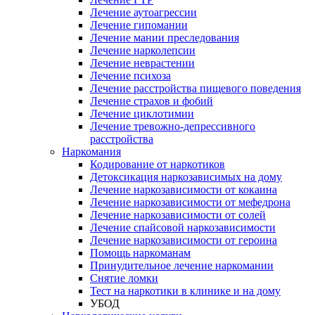
Лечение аутоагрессии
Лечение гипомании
Лечение мании преследования
Лечение нарколепсии
Лечение неврастении
Лечение психоза
Лечение расстройства пищевого поведения
Лечение страхов и фобий
Лечение циклотимии
Лечение тревожно-депрессивного
расстройства
Наркомания
Кодирование от наркотиков
Детоксикация наркозависимых на дому
Лечение наркозависимости от кокаина
Лечение наркозависимости от мефедрона
Лечение наркозависимости от солей
Лечение спайсовой наркозависимости
Лечение наркозависимости от героина
Помощь наркоманам
Принудительное лечение наркомании
Снятие ломки
Тест на наркотики в клинике и на дому
УБОД