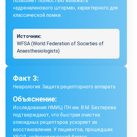
позволяет полностью избежать
«адреналинового шторма», характерного для
классической ломки.
Источник:
WFSA (World Federation of Societies of
Anaesthesiologists)
Факт 3:
Неврология: Защита рецепторного аппарата
Объяснение:
Исследования НМИЦ ПН им. В.М. Бехтерева
подтверждают, что быстрая очистка
опиоидных рецепторов ускоряет их
восстановление. У пациентов, прошедших
УБОД, нейрохимический баланс