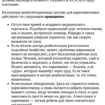
должны наблюдать больного. Разумеется, их услуги будут
платными.
Бесплатные реабилитационные центры для наркозависимых
действуют по следующим
принципам
:
Отсутствие врачей и младшего медицинского
персонала. Подобрать правильный курс лечения некому,
как и оказать экстренную помощь. Нередко в таких
организациях умирали пациенты, так как скорую
вызывали не сразу.
Если вблизи центра реабилитации расположено
подсобное хозяйство, значит, проблемы наркоманов
никого не интересуют, а вот бесплатная рабочая сила
нужна. Человек, который употреблял наркотик, слаб и
физически и морально, а значит, им легко управлять.
Нужно запомнить, что наркомания — болезнь, а не
«дурь», которую вышибут через труд. Если такое
проговаривают в центре реабилитации, то это точно
мошенники.
Религиозные объединения. Здесь не стараются помочь
наркозависимому, а лишь пытаются набрать прихожан.
Бывают случаи, когда человек попадал в секту, и одну
зависимость просто менял на другую. Алкоголики и
наркоманы — легкая добыча для таких сектантских
организаций.