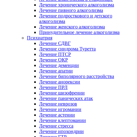
Лечение хронического алкоголизма
Лечение пивного алкоголизма
Лечение подросткового и детского
алкоголизма
Лечение женского алкоголизма
Принудительное лечение алкоголизма
Психиатрия
Лечение СДВГ
Лечение синдрома Туретта
Лечение ПТСР
Лечение ОКР
Лечение деменции
Лечение апатии
Лечение биполярного расстройства
Лечение анорексии
Лечение ПРЛ
Лечение шизофрении
Лечение панических атак
Лечение неврозов
Лечение игромании
Лечение астении
Лечение клептомании
Лечение стресса
Лечение ипохондрии
Лечение ГТР