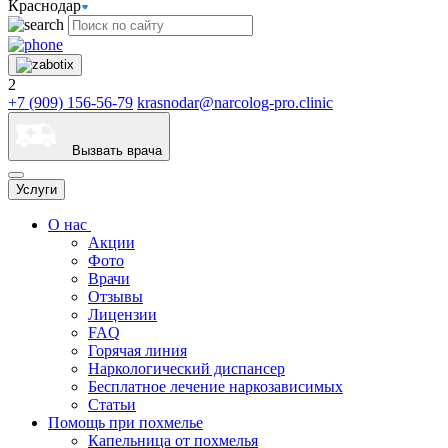
Краснодар
2
+7 (909) 156-56-79
krasnodar@narcolog-pro.clinic
Вызвать врача
Услуги
О нас
Акции
Фото
Врачи
Отзывы
Лицензии
FAQ
Горячая линия
Наркологический диспансер
Бесплатное лечение наркозависимых
Статьи
Помощь при похмелье
Капельница от похмелья