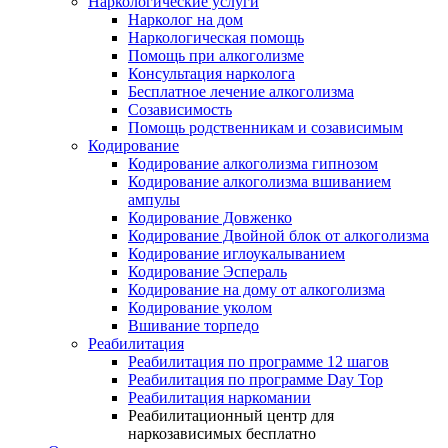
Наркологические услуги
Нарколог на дом
Наркологическая помощь
Помощь при алкоголизме
Консультация нарколога
Бесплатное лечение алкоголизма
Созависимость
Помощь родственникам и созависимым
Кодирование
Кодирование алкоголизма гипнозом
Кодирование алкоголизма вшиванием
ампулы
Кодирование Довженко
Кодирование Двойной блок от алкоголизма
Кодирование иглоукалыванием
Кодирование Эспераль
Кодирование на дому от алкоголизма
Кодирование уколом
Вшивание торпедо
Реабилитация
Реабилитация по программе 12 шагов
Реабилитация по программе Day Top
Реабилитация наркомании
Реабилитационный центр для
наркозависимых бесплатно