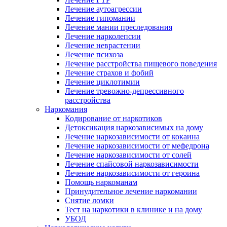
Лечение аутоагрессии
Лечение гипомании
Лечение мании преследования
Лечение нарколепсии
Лечение неврастении
Лечение психоза
Лечение расстройства пищевого поведения
Лечение страхов и фобий
Лечение циклотимии
Лечение тревожно-депрессивного
расстройства
Наркомания
Кодирование от наркотиков
Детоксикация наркозависимых на дому
Лечение наркозависимости от кокаина
Лечение наркозависимости от мефедрона
Лечение наркозависимости от солей
Лечение спайсовой наркозависимости
Лечение наркозависимости от героина
Помощь наркоманам
Принудительное лечение наркомании
Снятие ломки
Тест на наркотики в клинике и на дому
УБОД