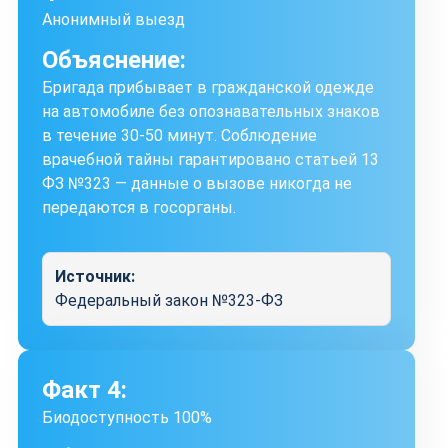
Анонимный выезд
Объяснение:
Бригада прибывает в гражданской одежде
на автомобиле без опознавательных знаков
в течение 30-50 минут. Соблюдение
врачебной тайны гарантировано статьей 13
ФЗ №323 — данные о вызове никогда не
передаются в госорганы.
Источник:
Федеральный закон №323-ФЗ
Факт 4:
Биодоступность 100%