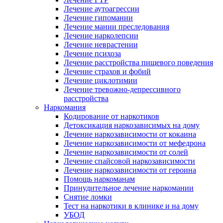
Лечение аутоагрессии
Лечение гипомании
Лечение мании преследования
Лечение нарколепсии
Лечение неврастении
Лечение психоза
Лечение расстройства пищевого поведения
Лечение страхов и фобий
Лечение циклотимии
Лечение тревожно-депрессивного
расстройства
Наркомания
Кодирование от наркотиков
Детоксикация наркозависимых на дому
Лечение наркозависимости от кокаина
Лечение наркозависимости от мефедрона
Лечение наркозависимости от солей
Лечение спайсовой наркозависимости
Лечение наркозависимости от героина
Помощь наркоманам
Принудительное лечение наркомании
Снятие ломки
Тест на наркотики в клинике и на дому
УБОД