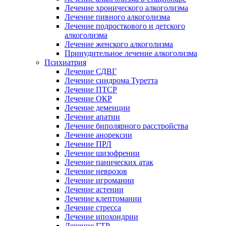
Лечение хронического алкоголизма
Лечение пивного алкоголизма
Лечение подросткового и детского
алкоголизма
Лечение женского алкоголизма
Принудительное лечение алкоголизма
Психиатрия
Лечение СДВГ
Лечение синдрома Туретта
Лечение ПТСР
Лечение ОКР
Лечение деменции
Лечение апатии
Лечение биполярного расстройства
Лечение анорексии
Лечение ПРЛ
Лечение шизофрении
Лечение панических атак
Лечение неврозов
Лечение игромании
Лечение астении
Лечение клептомании
Лечение стресса
Лечение ипохондрии
Лечение ГТР