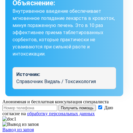
Объяснение:
Внутривенное введение обеспечивает
мгновенное попадание лекарств в кровоток,
минуя пораженную печень. Это в 10 раз
эффективнее приема таблетированных
сорбентов, которые практически не
усваиваются при сильной рвоте и
интоксикации.
Источник:
Справочник Видаль / Токсикология
Анонимная и бесплатная
консультация специалиста
Даю
Получить помощь
согласие на
обработку персональных данных
Вывод из запоя