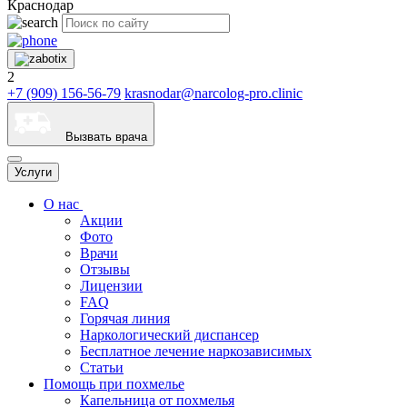
Краснодар
2
+7 (909) 156-56-79
krasnodar@narcolog-pro.clinic
Вызвать врача
Услуги
О нас
Акции
Фото
Врачи
Отзывы
Лицензии
FAQ
Горячая линия
Наркологический диспансер
Бесплатное лечение наркозависимых
Статьи
Помощь при похмелье
Капельница от похмелья