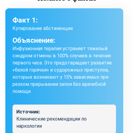
Факт 1:
Купирование абстиненции
Объяснение:
Инфузионная терапия устраняет тяжелый
синдром отмены в 100% случаев в течение
первого часа. Это предотвращает развитие
«белой горячки» и судорожных приступов,
которые возникают у 15% зависимых при
резком прерывании запоя без врачебной
помощи.
Источник:
Клинические рекомендации по
наркологии