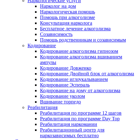
Наркологические услуги
Нарколог на дом
Наркологическая помощь
Помощь при алкоголизме
Консультация нарколога
Бесплатное лечение алкоголизма
Созависимость
Помощь родственникам и созависимым
Кодирование
Кодирование алкоголизма гипнозом
Кодирование алкоголизма вшиванием
ампулы
Кодирование Довженко
Кодирование Двойной блок от алкоголизма
Кодирование иглоукалыванием
Кодирование Эспераль
Кодирование на дому от алкоголизма
Кодирование уколом
Вшивание торпедо
Реабилитация
Реабилитация по программе 12 шагов
Реабилитация по программе Day Top
Реабилитация наркомании
Реабилитационный центр для
наркозависимых бесплатно